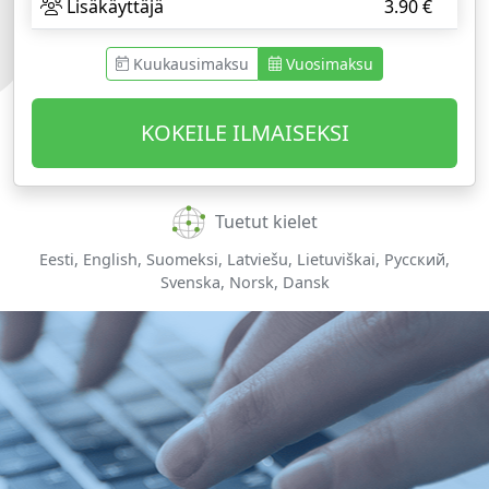
Lisäkäyttäjä
3.90
€
Kuukausimaksu
Vuosimaksu
KOKEILE ILMAISEKSI
Tuetut kielet
Eesti, English, Suomeksi, Latviešu, Lietuviškai, Русский,
Svenska, Norsk, Dansk