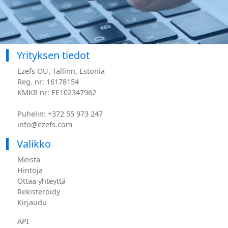
Yrityksen tiedot
Ezefs OÜ, Tallinn, Estonia
Reg. nr: 16178154
KMKR nr: EE102347962
Puhelin: +372 55 973 247
info@ezefs.com
Valikko
Meistä
Hintoja
Ottaa yhteyttä
Rekisteröidy
Kirjaudu
API