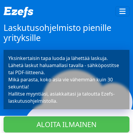
Laskutusohjelmisto pienille
yrityksille
Yksinkertaisin tapa luoda ja lähettää laskuja.
Lähetä laskut haluamallasi tavalla - sähköpostitse
tai PDF-liitteenä.
Mikä parasta, koko asia vie vähemmän kuin 30
sekuntia!
Hallitse myyntiäsi, asiakkaitasi ja taloutta Ezefs-
laskutusohjelmistolla.
ALOITA ILMAINEN